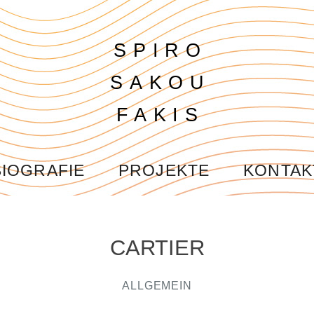
SPIRO
SAKOU
FAKIS
BIOGRAFIE
PROJEKTE
KONTAK
CARTIER
ALLGEMEIN