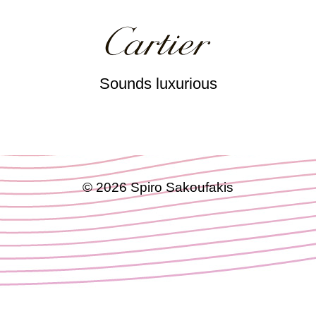
Sounds luxurious
Spiro Sakoufakis
© 2026