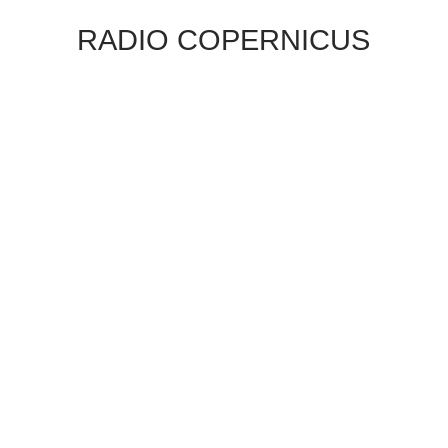
RADIO COPERNICUS
Mitarbeit beim deutsch-polnischen
Künstlerradio Radio Copernicus.
ART’S BIRTHDAY
Gewinner des Wettbewerbs „Forever Young“
der European Broadcasting Union.
MUSIK